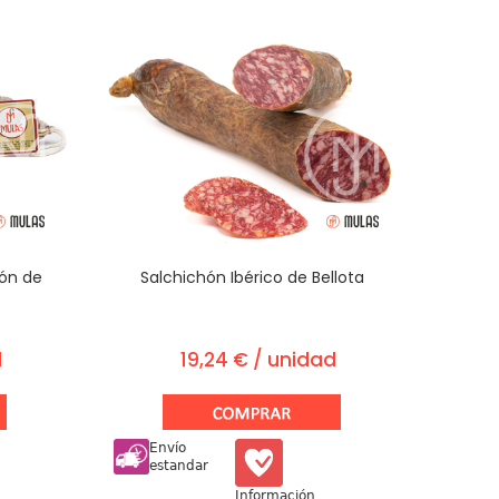
hón de
Salchichón Ibérico de Bellota
d
19,24 € / unidad
Envío
estandar
Información