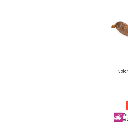
Salc
En
es