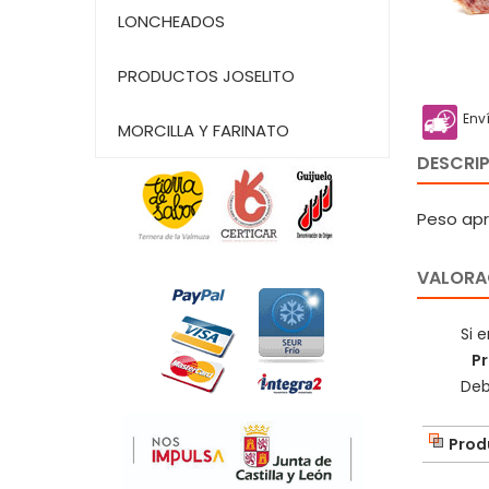
LONCHEADOS
PRODUCTOS JOSELITO
Env
MORCILLA Y FARINATO
DESCRI
Peso apro
VALORAC
Si 
Pr
Deb
Prod