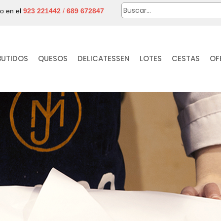
no en el
923 221442
/
689 672847
BUTIDOS
QUESOS
DELICATESSEN
LOTES
CESTAS
OF