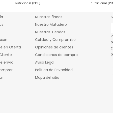
ctos
Cárnicas Mulas
nutricional (PDF)
nutricional (P
ía
Nuestras fincas
S
os
Nuestro Matadero
Nuestras Tiendas
R
ssen
Calidad y Compromiso
p
s en Oferta
Opiniones de clientes
c
p
Cliente
Condiciones de compra
e envío
Aviso Legal
omprar
Política de Privacidad
ar
Mapa del sitio