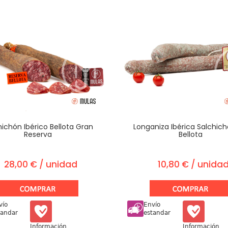
hichón Ibérico Bellota Gran
Longaniza Ibérica Salchic
Reserva
Bellota
28,00 € / unidad
10,80 € / unida
vío
Envío
tandar
estandar
Información
Información