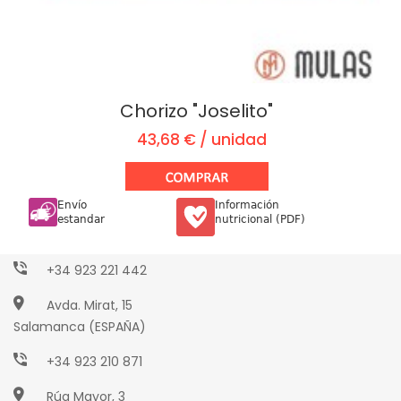
Chorizo "Joselito"
43,68 € / unidad
Envío
Información
Paseo Torres Villarroel, 2
estandar
nutricional (PDF)
Salamanca (ESPAÑA)
+34 923 221 442
Avda. Mirat, 15
Salamanca (ESPAÑA)
+34 923 210 871
Rúa Mayor, 3