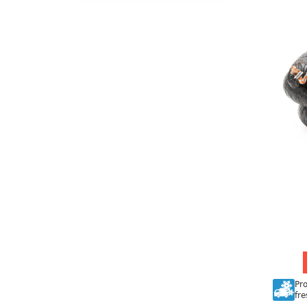
Pr
fre