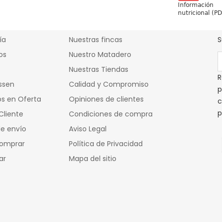
Información
ctos
Cárnicas Mulas
nutricional (P
ía
Nuestras fincas
S
os
Nuestro Matadero
Nuestras Tiendas
R
ssen
Calidad y Compromiso
p
s en Oferta
Opiniones de clientes
c
p
Cliente
Condiciones de compra
e envío
Aviso Legal
omprar
Política de Privacidad
ar
Mapa del sitio