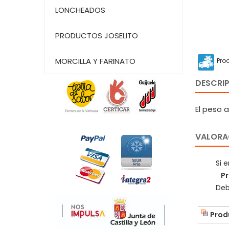
LONCHEADOS
PRODUCTOS JOSELITO
MORCILLA Y FARINATO
Pro
DESCRI
El peso 
VALORAC
Si 
Pr
Deb
Prod