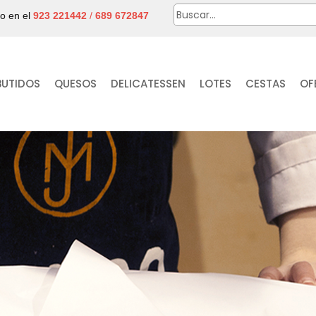
no en el
923 221442
/
689 672847
BUTIDOS
QUESOS
DELICATESSEN
LOTES
CESTAS
OF