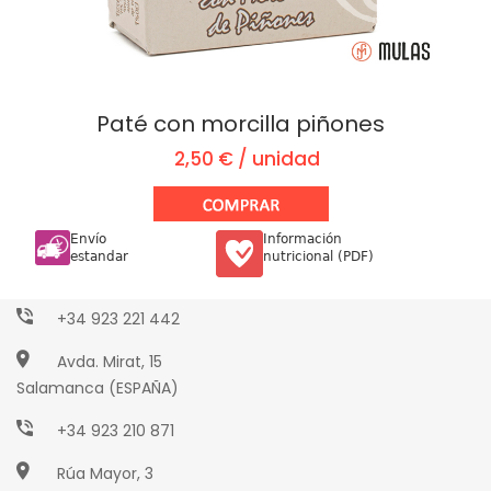
Paté con morcilla piñones
2,50 € / unidad
Envío
Información
Paseo Torres Villarroel, 2
estandar
nutricional (PDF)
Salamanca (ESPAÑA)
+34 923 221 442
Avda. Mirat, 15
Salamanca (ESPAÑA)
+34 923 210 871
Rúa Mayor, 3