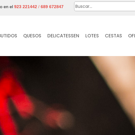
no en el
923 221442
/
689 672847
BUTIDOS
QUESOS
DELICATESSEN
LOTES
CESTAS
OF