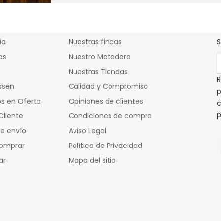
ctos
Cárnicas Mulas
ía
Nuestras fincas
S
os
Nuestro Matadero
Nuestras Tiendas
R
ssen
Calidad y Compromiso
p
s en Oferta
Opiniones de clientes
c
p
Cliente
Condiciones de compra
e envío
Aviso Legal
omprar
Política de Privacidad
ar
Mapa del sitio