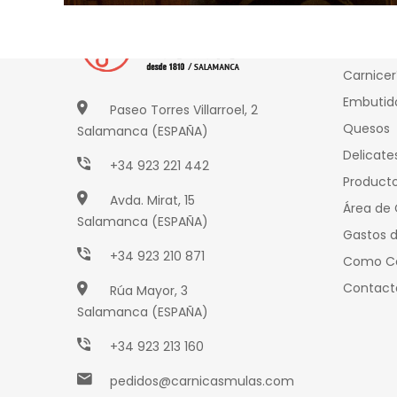
Produ
Carnicer
Embutid
Paseo Torres Villarroel, 2
Quesos
Salamanca (ESPAÑA)
Delicate
+34 923 221 442
Producto
Avda. Mirat, 15
Área de 
Salamanca (ESPAÑA)
Gastos d
+34 923 210 871
Como C
Contact
Rúa Mayor, 3
Salamanca (ESPAÑA)
+34 923 213 160
pedidos@carnicasmulas.com