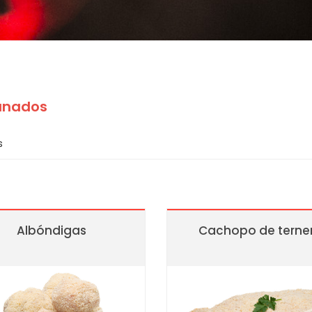
nados
s
Albóndigas
Cachopo de terne