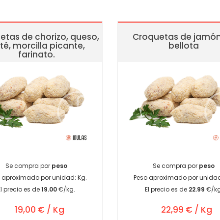
etas de chorizo, queso,
Croquetas de jamó
té, morcilla picante,
bellota
farinato.
Se compra por
peso
Se compra por
peso
 aproximado por unidad:
Kg.
Peso aproximado por unida
El precio es de
19.00
€/kg.
El precio es de
22.99
€/kg
19,00 € / Kg
22,99 € / Kg