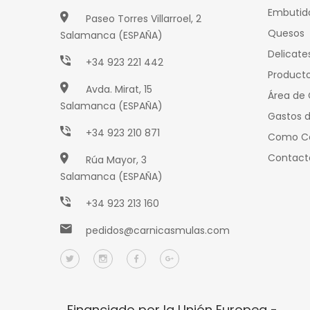
Embutid
Paseo Torres Villarroel, 2
Quesos
Salamanca (ESPAÑA)
Delicate
+34 923 221 442
Producto
Avda. Mirat, 15
Área de 
Salamanca (ESPAÑA)
Gastos d
+34 923 210 871
Como C
Contact
Rúa Mayor, 3
Salamanca (ESPAÑA)
+34 923 213 160
pedidos@carnicasmulas.com
Financiado por la Unión Europea -