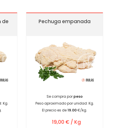
n de
Pechuga empanada
Se compra por
peso
d:
Kg.
Peso aproximado por unidad:
Kg.
.
El precio es de
19.00
€/kg.
19,00 € / Kg