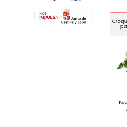
Croqu
pa
Peso