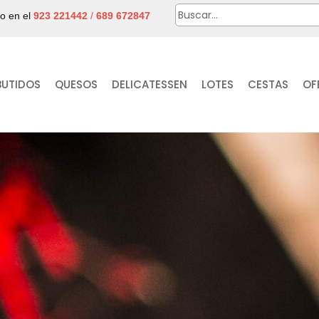
no en el
923 221442
/
689 672847
BUTIDOS
QUESOS
DELICATESSEN
LOTES
CESTAS
OF