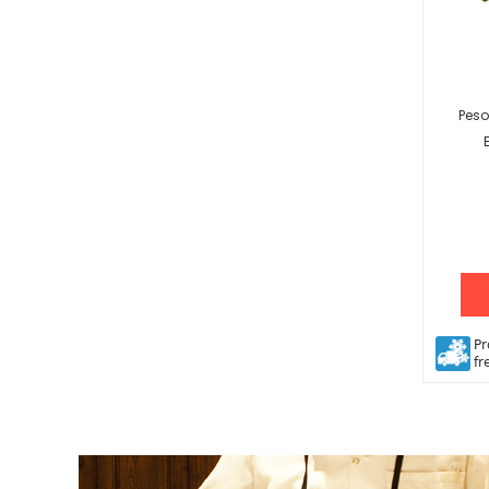
Peso
Pr
fr