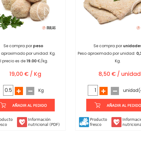
Se compra por
peso
Se compra por
unidade
 aproximado por unidad:
Kg.
Peso aproximado por unidad:
0,
El precio es de
19.00
€/kg.
Kg.
19,00 € / Kg
8,50 € / unidad
Kg
unidad(
oducto
Información
Producto
Informac
esco
nutricional (PDF)
fresco
nutricion