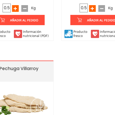
Kg
Kg
oducto
Información
Producto
Informac
esco
nutricional (PDF)
fresco
nutricion
Pechuga Villarroy