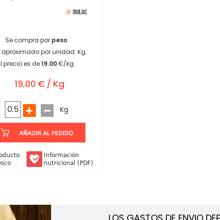
Se compra por
peso
 aproximado por unidad:
Kg.
El precio es de
19.00
€/kg.
19,00 € / Kg
Kg
oducto
Información
esco
nutricional (PDF)
LOS GASTOS DE ENVIO DE