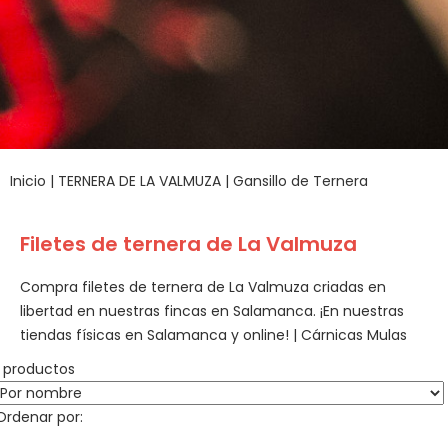
Inicio
|
TERNERA DE LA VALMUZA
|
Gansillo de Ternera
Filetes de ternera de La Valmuza
Compra filetes de ternera de La Valmuza criadas en
libertad en nuestras fincas en Salamanca. ¡En nuestras
tiendas físicas en Salamanca y online! | Cárnicas Mulas
1 productos
Ordenar por: