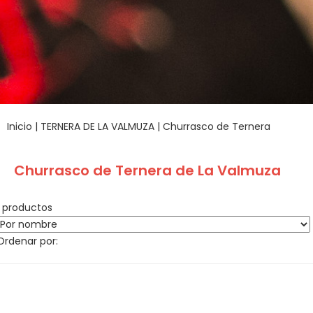
Inicio
|
TERNERA DE LA VALMUZA
|
Churrasco de Ternera
Churrasco de Ternera de La Valmuza
1 productos
Ordenar por: