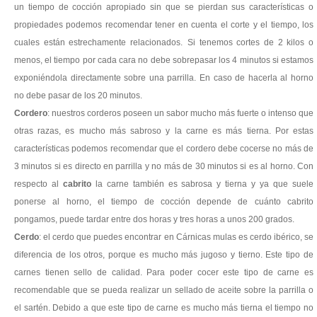
un tiempo de cocción apropiado sin que se pierdan sus características o
propiedades podemos recomendar tener en cuenta el corte y el tiempo, los
cuales están estrechamente relacionados.
Si tenemos cortes de 2 kilos o
menos, el tiempo por cada cara no debe sobrepasar los 4 minutos si estamos
exponiéndola directamente sobre una parrilla. En caso de hacerla al horno
no debe pasar de los 20 minutos.
Cordero
: nuestros corderos poseen un sabor mucho más fuerte o intenso que
otras razas, es mucho más sabroso y la carne es más tierna. Por estas
características podemos recomendar que el cordero debe cocerse no más de
3 minutos si es directo en parrilla y no más de 30 minutos si es al horno.
Con
respecto al
cabrito
la carne también es sabrosa y tierna y ya que suele
ponerse al horno, el tiempo de cocción depende de cuánto cabrito
pongamos, puede tardar entre dos horas y tres horas a unos 200 grados.
Cerdo
: el cerdo que puedes encontrar en Cárnicas mulas es cerdo ibérico, se
diferencia de los otros, porque es mucho más jugoso y tierno. Este tipo de
carnes tienen sello de calidad. Para poder cocer este tipo de carne es
recomendable que se pueda realizar un sellado de aceite sobre la parrilla o
el sartén. Debido a que este tipo de carne es mucho más tierna el tiempo no