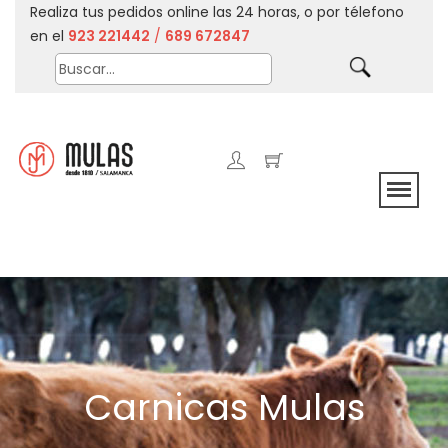
Realiza tus pedidos online las 24 horas, o por télefono
en el
923 221442
/
689 672847
Carnicas Mulas