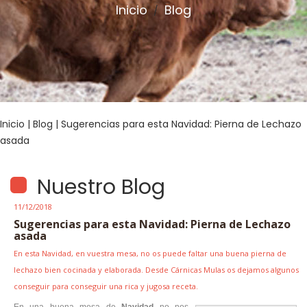
Inicio
Blog
/
Inicio
|
Blog
| Sugerencias para esta Navidad: Pierna de Lechazo
asada
Nuestro Blog
11/12/2018
Sugerencias para esta Navidad: Pierna de Lechazo
asada
En esta Navidad, en vuestra mesa, no os puede faltar una buena pierna de
lechazo bien cocinada y elaborada. Desde Cárnicas Mulas os dejamos algunos
conseguir para conseguir una rica y jugosa receta.