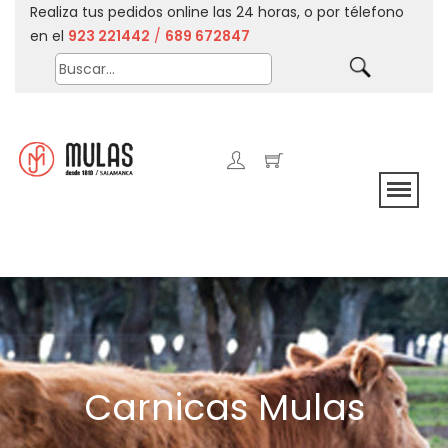
Realiza tus pedidos online las 24 horas, o por télefono
en el
923 221442
/
689 672847
Carnicas Mulas