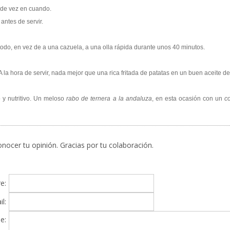
 de vez en cuando.
antes de servir.
odo, en vez de a una cazuela, a una olla rápida durante unos 40 minutos.
 la hora de servir, nada mejor que una rica fritada de patatas en un buen aceite de 
 y nutritivo. Un meloso
rabo de ternera a la andaluza
, en esta ocasión con un
c
nocer tu opinión. Gracias por tu colaboración.
e:
l:
e: