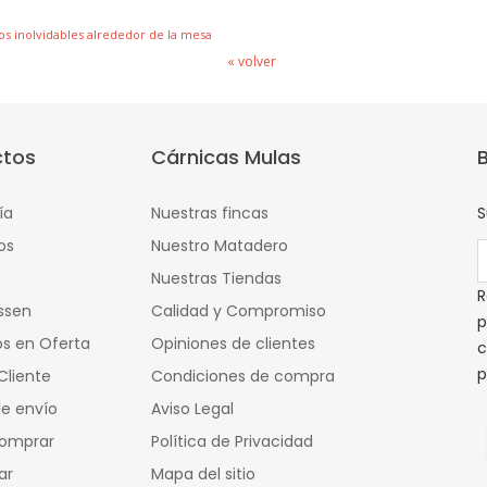
s inolvidables alrededor de la mesa
« volver
ctos
Cárnicas Mulas
ía
Nuestras fincas
S
os
Nuestro Matadero
Nuestras Tiendas
R
ssen
Calidad y Compromiso
p
s en Oferta
Opiniones de clientes
c
p
Cliente
Condiciones de compra
e envío
Aviso Legal
omprar
Política de Privacidad
ar
Mapa del sitio