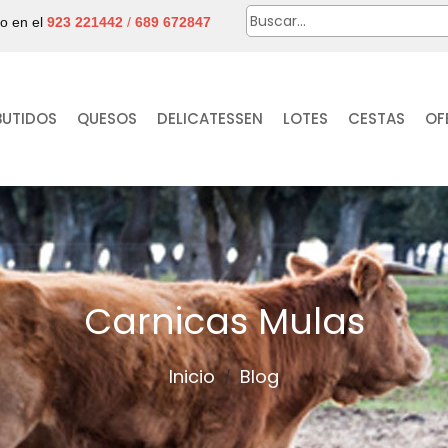
no en el
923 221442
/
689 672847
BUTIDOS
QUESOS
DELICATESSEN
LOTES
CESTAS
OF
Carnicas Mulas
Inicio
Blog
/