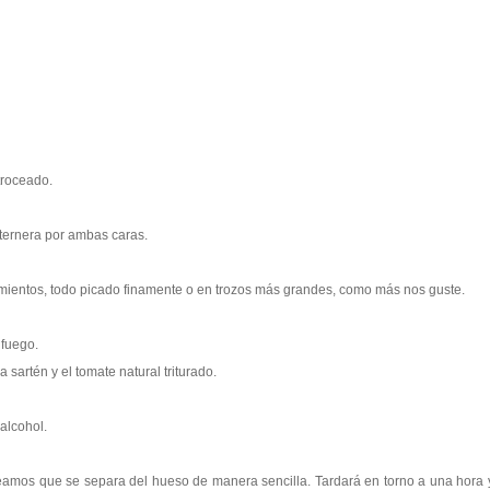
troceado.
e ternera por ambas caras.
imientos, todo picado finamente o en trozos más grandes, como más nos guste.
 fuego.
 sartén y el tomate natural triturado.
alcohol.
veamos que se separa del hueso de manera sencilla. Tardará en torno a una hora 