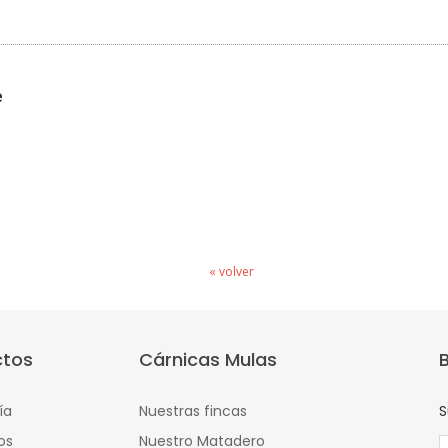
e
« volver
ctos
Cárnicas Mulas
ía
Nuestras fincas
S
os
Nuestro Matadero