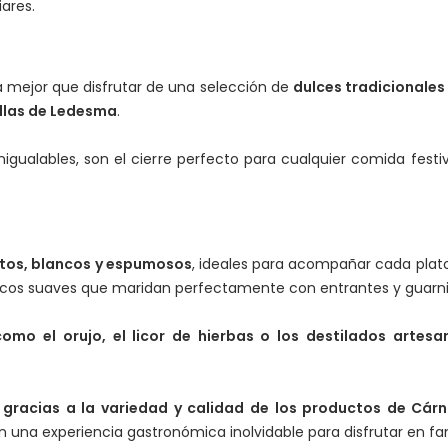
iares.
a mejor que disfrutar de una selección de
dulces tradicionales
illas de Ledesma
.
inigualables, son el cierre perfecto para cualquier comida fes
ntos, blancos y espumosos
, ideales para acompañar cada plato
lancos suaves que maridan perfectamente con entrantes y guarni
como el orujo, el licor de hierbas o los destilados arte
 gracias a la variedad y calidad de los productos de Cár
n una experiencia gastronómica inolvidable para disfrutar en fa