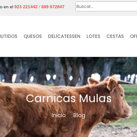
no en el
923 221442
/
689 672847
BUTIDOS
QUESOS
DELICATESSEN
LOTES
CESTAS
OF
Carnicas Mulas
Inicio
Blog
/