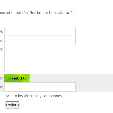
nocer tu opinión. Gracias por tu colaboración.
e:
l:
e:
d:
o:
Acepto los términos y condiciones