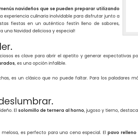
menús navideños que se pueden preparar utilizando
 experiencia culinaria inolvidable para disfrutar junto a
tas fiestas en un auténtico festín lleno de sabores,
 una Navidad deliciosa y especial!
er.
sos es clave para abrir el apetito y generar expectativas po
urados
, es una opción infalible.
nchas, es un clásico que no puede faltar. Para los paladares m
 deslumbrar.
ideño. El
solomillo de ternera al horno
, jugoso y tierno, desta
a melosa, es perfecto para una cena especial. El
pavo relleno