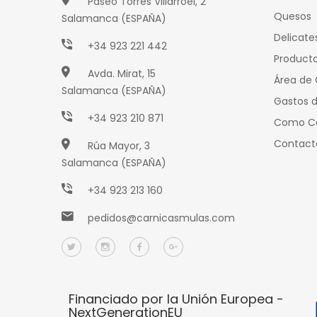
Paseo Torres Villarroel, 2
Quesos
Salamanca (ESPAÑA)
Delicate
+34 923 221 442
Producto
Avda. Mirat, 15
Área de 
Salamanca (ESPAÑA)
Gastos d
+34 923 210 871
Como C
Contact
Rúa Mayor, 3
Salamanca (ESPAÑA)
+34 923 213 160
pedidos@carnicasmulas.com
Financiado por la Unión Europea -
NextGenerationEU