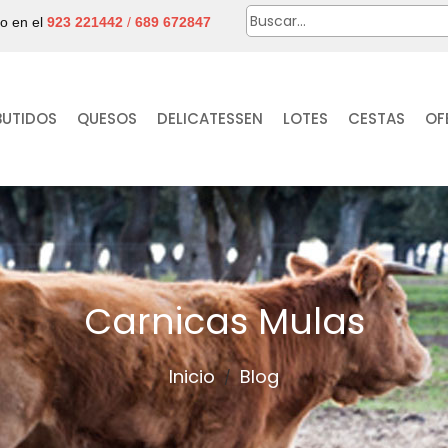
no en el
923 221442
/
689 672847
BUTIDOS
QUESOS
DELICATESSEN
LOTES
CESTAS
OF
Carnicas Mulas
Inicio
Blog
/