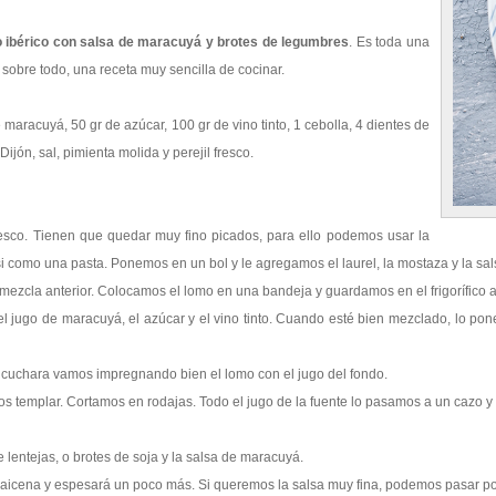
 ibérico con salsa de maracuyá y brotes de legumbres
. Es toda una
 sobre todo, una receta muy sencilla de cocinar.
maracuyá, 50 gr de azúcar, 100 gr de vino tinto, 1 cebolla, 4 dientes de
ijón, sal, pimienta molida y perejil fresco.
 fresco. Tienen que quedar muy fino picados, para ello podemos usar la
i como una pasta. Ponemos en un bol y le agregamos el laurel, la mostaza y la sa
cla anterior. Colocamos el lomo en una bandeja y guardamos en el frigorífico al 
 jugo de maracuyá, el azúcar y el vino tinto. Cuando esté bien mezclado, lo pon
 cuchara vamos impregnando bien el lomo con el jugo del fondo.
os templar. Cortamos en rodajas. Todo el jugo de la fuente lo pasamos a un cazo y
 lentejas, o brotes de soja y la salsa de maracuyá.
icena y espesará un poco más. Si queremos la salsa muy fina, podemos pasar por