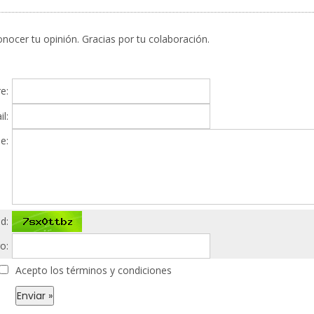
nocer tu opinión. Gracias por tu colaboración.
e:
l:
e:
d:
o:
Acepto los términos y condiciones