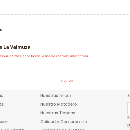
jo
de La Valmuza
 variopintas: poco hecha, a medio cocción, muy cocida...
ctos
Cárnicas Mulas
« volver
ía
Nuestras fincas
S
os
Nuestro Matadero
Nuestras Tiendas
R
ssen
Calidad y Compromiso
p