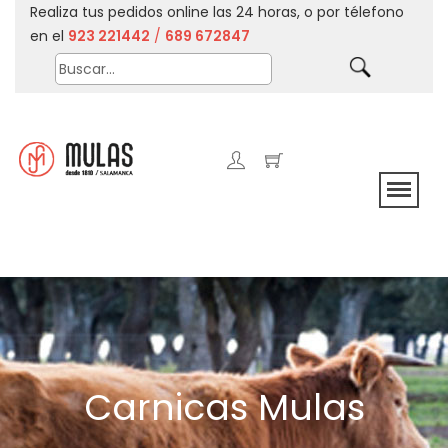
Realiza tus pedidos online las 24 horas, o por télefono
en el
923 221442
/
689 672847
Carnicas Mulas