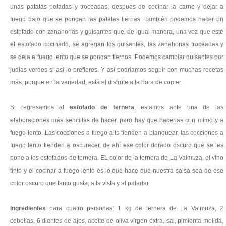
unas patatas peladas y troceadas, después de cocinar la carne y dejar a
fuego bajo que se pongan las patatas tiernas. También podemos hacer un
estofado con zanahorias y guisantes que, de igual manera, una vez que esté
el estofado cocinado, se agregan los guisantes, las zanahorias troceadas y
se deja a fuego lento que se pongan tiernos. Podemos cambiar guisantes por
judías verdes si así lo prefieres. Y así podríamos seguir con muchas recetas
más, porque en la variedad, está el disfrute a la hora de comer.
Si regresamos al
estofado de ternera
, estamos ante una de las
elaboraciones más sencillas de hacer, pero hay que hacerlas con mimo y a
fuego lento. Las cocciones a fuego alto tienden a blanquear, las cocciones a
fuego lento tienden a oscurecer, de ahí ese color dorado oscuro que se les
pone a los estofados de ternera. EL color de la ternera de La Valmuza, el vino
tinto y el cocinar a fuego lento es lo que hace que nuestra salsa sea de ese
color oscuro que tanto gusta, a la vista y al paladar.
Ingredientes
para cuatro personas: 1 kg de ternera de La Valmuza, 2
cebollas, 6 dientes de ajos, aceite de oliva virgen extra, sal, pimienta molida,