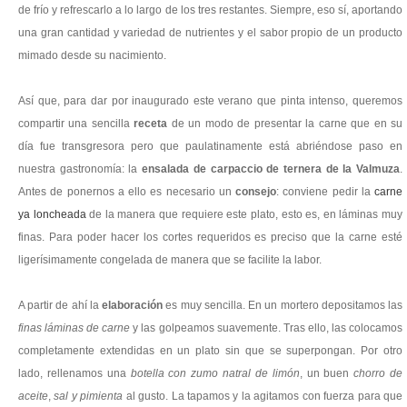
de frío y refrescarlo a lo largo de los tres restantes. Siempre, eso sí, aportando
una gran cantidad y variedad de nutrientes y el sabor propio de un producto
mimado desde su nacimiento.
Así que, para dar por inaugurado este verano que pinta intenso, queremos
compartir una sencilla
receta
de un modo de presentar la carne que en su
día fue transgresora pero que paulatinamente está abriéndose paso en
nuestra gastronomía: la
ensalada de carpaccio de ternera de la Valmuza
.
Antes de ponernos a ello es necesario un
consejo
: conviene pedir la
carne
ya loncheada
de la manera que requiere este plato, esto es, en láminas muy
finas. Para poder hacer los cortes requeridos es preciso que la carne esté
ligerísimamente congelada de manera que se facilite la labor.
A partir de ahí la
elaboración
es muy sencilla. En un mortero depositamos las
finas láminas de carne
y las golpeamos suavemente. Tras ello, las colocamos
completamente extendidas en un plato sin que se superpongan. Por otro
lado, rellenamos una
botella con zumo natral de limón
, un buen
chorro de
aceite
,
sal y pimienta
al gusto. La tapamos y la agitamos con fuerza para que