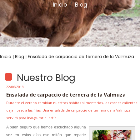
Inicio
Blog
/
Inicio
|
Blog
| Ensalada de carpaccio de ternera de la Valmuza
Nuestro Blog
22/06/2018
Ensalada de carpaccio de ternera de la Valmuza
Durante el verano cambian nuestros hábitos alimentarios, las carnes calientes
dejan paso a las frías. Una ensalada de carpaccio de ternera de la Valmuza
servirá para inaugurar el estío
A buen seguro que hemos escuchado alguna
vez en estos días ese refrán que reparte