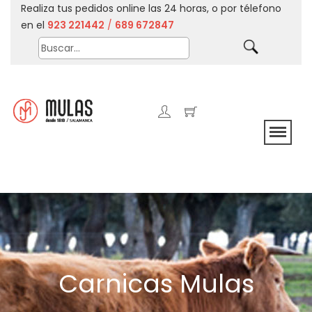
Realiza tus pedidos online las 24 horas, o por télefono
en el
923 221442
/
689 672847
Carnicas Mulas