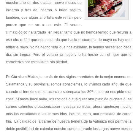
nuestro año en dos etapas: nueve meses de
invierno y tres de infierno. A buen seguro,
también, que algún año falla este refrán pero
parece que no va a ser este. El verano
climatológico ha tardado en llegar, tanto que no hemos tenido que recurrir a
ese otro refrán que nos recuerda que hasta el cuarenta de mayo no hay que
retirar el sayo. No ha hecho falta que nos avisaran, lo hemos necesitado cada
día, sin tregua. Pero el verano ya llegó y lo ha hecho con el rigor que le
caracteriza por estos lares: sin piedad.
En
Cárnicas Mulas
, tras más de dos siglos enredados de la mejor manera en
Salamanca y su provincia, somos conscientes, lo vivimos cada año, de que
cuando el termómetro se acerca o sobrepasa los 30º el cuerpo nos pide otra
cosa. Si hasta hace nada, los cocidos o cualquier otro plato de cuchara o las
carnes calientes protagonizaban nuestras comidas, ahora apetecen mucho
más las ensaladas o las carnes frías. Incluso, claro, una ensalada de carne
fría. La calidad de la carne de nuestra ternera de la Valmuza nos permite la
doble posibilidad de calentar nuestro cuerpo durante los largos nueve meses