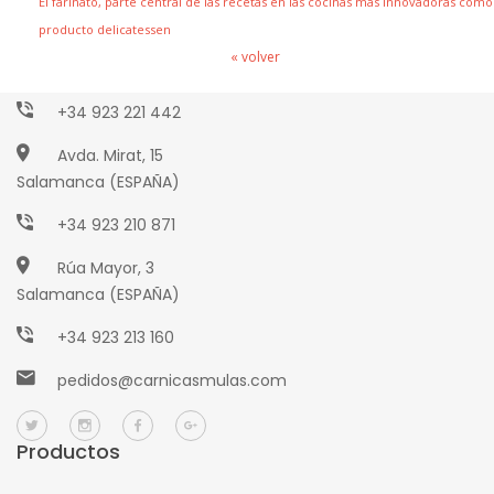
El farinato, parte central de las recetas en las cocinas más innovadoras como
producto delicatessen
Paseo Torres Villarroel, 2
« volver
Salamanca (ESPAÑA)
+34 923 221 442
Avda. Mirat, 15
Salamanca (ESPAÑA)
+34 923 210 871
Rúa Mayor, 3
Salamanca (ESPAÑA)
+34 923 213 160
pedidos@carnicasmulas.com
Productos