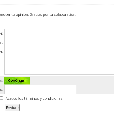
nocer tu opinión. Gracias por tu colaboración.
e:
l:
e:
d:
o:
Acepto los términos y condiciones