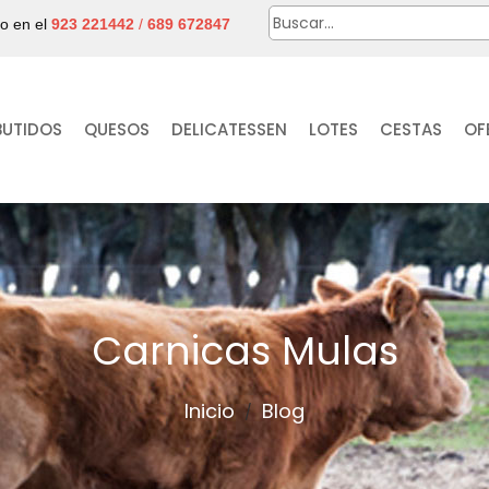
no en el
923 221442
/
689 672847
BUTIDOS
QUESOS
DELICATESSEN
LOTES
CESTAS
OF
Carnicas Mulas
Inicio
Blog
/