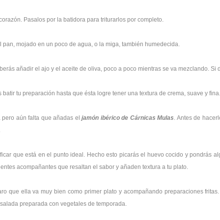
orazón. Pasalos por la batidora para triturarlos por completo.
el pan, mojado en un poco de agua, o la miga, también humedecida.
erás añadir el ajo y el aceite de oliva, poco a poco mientras se va mezclando. Si
batir tu preparación hasta que ésta logre tener una textura de crema, suave y fina
a pero aún falta que añadas el
jamón ibérico de Cárnicas Mulas
. Antes de hacer
.
icar que está en el punto ideal. Hecho esto picarás el huevo cocido y pondrás a
lentes acompañantes que resaltan el sabor y añaden textura a tu plato.
claro que ella va muy bien como primer plato y acompañando preparaciones frita
ensalada preparada con vegetales de temporada.