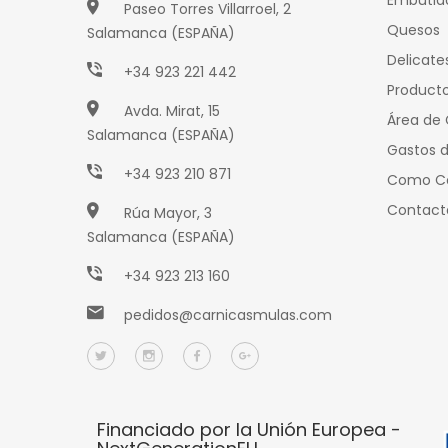
Embutid
Paseo Torres Villarroel, 2
Quesos
Salamanca (ESPAÑA)
Delicate
+34 923 221 442
Producto
Avda. Mirat, 15
Área de 
Salamanca (ESPAÑA)
Gastos d
+34 923 210 871
Como C
Contact
Rúa Mayor, 3
Salamanca (ESPAÑA)
+34 923 213 160
pedidos@carnicasmulas.com
Financiado por la Unión Europea -