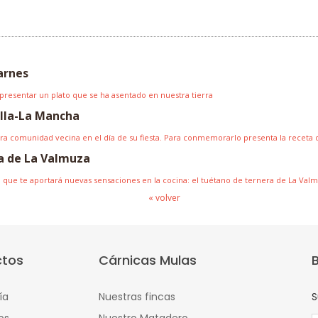
arnes
 presentar un plato que se ha asentado en nuestra tierra
illa-La Mancha
stra comunidad vecina en el día de su fiesta. Para conmemorarlo presenta la receta 
a de La Valmuza
que te aportará nuevas sensaciones en la cocina: el tuétano de ternera de La Val
« volver
ctos
Cárnicas Mulas
ía
Nuestras fincas
S