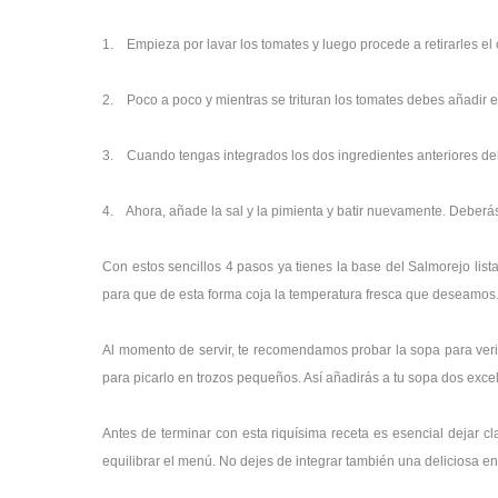
1. Empieza por lavar los tomates y luego procede a retirarles el c
2. Poco a poco y mientras se trituran los tomates debes añadir 
3. Cuando tengas integrados los dos ingredientes anteriores deb
4. Ahora, añade la sal y la pimienta y batir nuevamente. Deberás 
Con estos sencillos 4 pasos ya tienes la base del Salmorejo list
para que de esta forma coja la temperatura fresca que deseamos
Al momento de servir, te recomendamos probar la sopa para verif
para picarlo en trozos pequeños. Así añadirás a tu sopa dos exce
Antes de terminar con esta riquísima receta es esencial dejar 
equilibrar el menú. No dejes de integrar también una deliciosa 