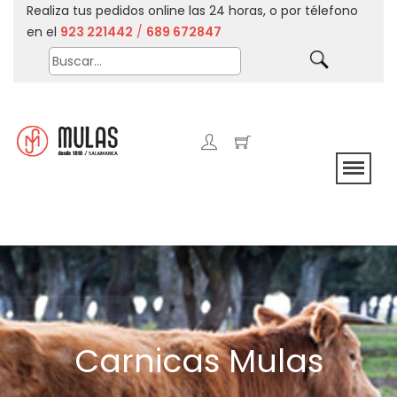
Realiza tus pedidos online las 24 horas, o por télefono
en el
923 221442
/
689 672847
Carnicas Mulas