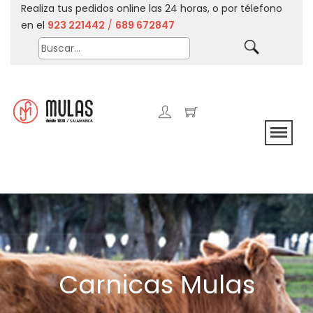
Realiza tus pedidos online las 24 horas, o por télefono
en el
923 221442
/
689 672847
Carnicas Mulas