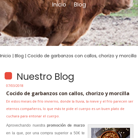
Inicio
Blog
/
Inicio
|
Blog
| Cocido de garbanzos con callos, chorizo y morcilla
Nuestro Blog
07/03/2018
Cocido de garbanzos con callos, chorizo y morcilla
En estos meses de frío invierno, donde la lluvia, la nieve y el frío parecen ser
eternos compañeros, lo que más te pide el cuerpo es un buen plato de
cuchara para entonar el cuerpo.
Aprovechando nuestra
promoción de marzo
en la que, por una compra superior a 50€ te