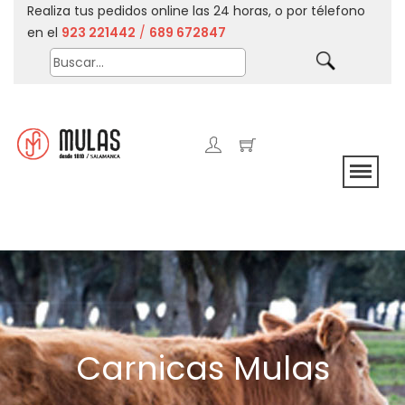
Realiza tus pedidos online las 24 horas, o por télefono
en el
923 221442
/
689 672847
Carnicas Mulas