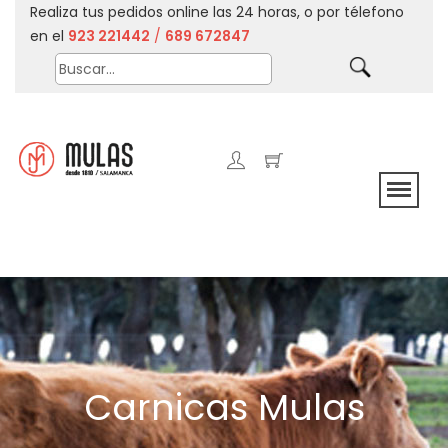
Realiza tus pedidos online las 24 horas, o por télefono
en el
923 221442
/
689 672847
Carnicas Mulas